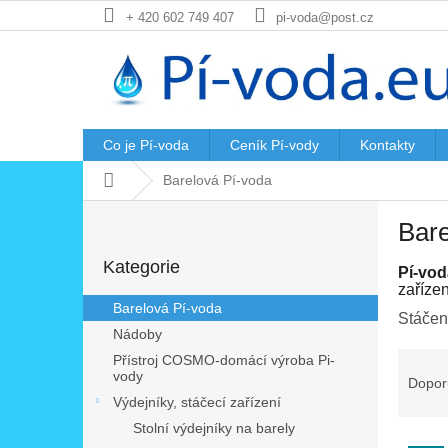
Přejít
+ 420 602 749 407
pi-voda@post.cz
na
obsah
Co je Pí-voda
Ceník Pí-vody
Kontakty
Domů
Barelová Pí-voda
P
Bare
o
Přeskočit
s
Kategorie
kategorie
Pí-vod
t
zaříze
r
Barelová Pí-voda
Stáčen
a
Nádoby
n
Ř
Přístroj COSMO-domácí výroba Pi-
n
vody
a
Dopor
í
z
Výdejníky, stáčecí zařízení
p
e
a
Stolní výdejníky na barely
V
n