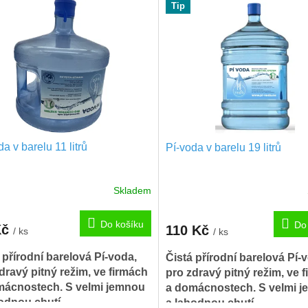
Tip
da v barelu 11 litrů
Pí-voda v barelu 19 litrů
Skladem
Do košíku
Do
Kč
110 Kč
/ ks
/ ks
 přírodní barelová Pí-voda,
Čistá přírodní barelová Pí-
dravý pitný režim, ve firmách
pro zdravý pitný režim, ve 
mácnostech. S velmi jemnou
a domácnostech. S velmi 
odnou chutí.
a lahodnou chutí.