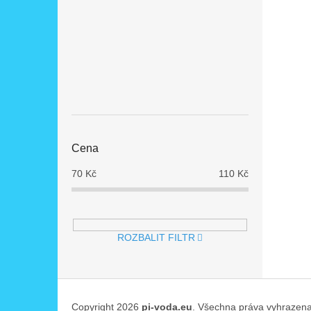
Cena
70
Kč
110
Kč
ROZBALIT FILTR
Z
á
Copyright 2026
pi-voda.eu
. Všechna práva vyhrazena