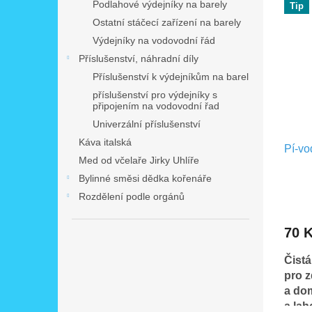
n
Podlahové výdejníky na barely
Tip
ý
í
e
Ostatní stáčecí zařízení na barely
p
p
l
Výdejníky na vodovodní řád
i
r
s
o
Příslušenství, náhradní díly
p
d
Příslušenství k výdejníkům na barel
r
u
příslušenství pro výdejníky s
o
k
připojením na vodovodní řad
d
t
Univerzální příslušenství
u
ů
Káva italská
Pí-vo
k
Med od včelaře Jirky Uhlíře
t
Bylinné směsi dědka kořenáře
ů
Rozdělení podle orgánů
70 
Čistá
pro z
a do
a lah