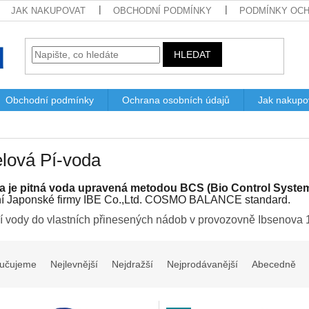
JAK NAKUPOVAT
OBCHODNÍ PODMÍNKY
PODMÍNKY OCH
HLEDAT
Obchodní podmínky
Ochrana osobních údajů
Jak nakupo
lová Pí-voda
a je pitná voda upravená metodou BCS (Bio Control System
ní Japonské firmy IBE Co.,Ltd. COSMO BALANCE standard.
í vody do vlastních přinesených nádob v provozovně Ibsenov
učujeme
Nejlevnější
Nejdražší
Nejprodávanější
Abecedně