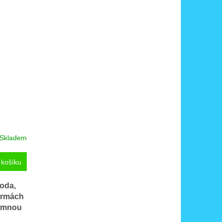
Skladem
 košíku
voda,
firmách
jemnou