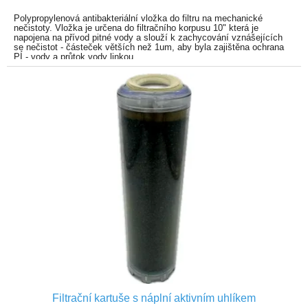
Polypropylenová antibakteriální vložka do filtru na mechanické
nečistoty. Vložka je určena do filtračního korpusu 10" která je
napojena
na přívod pitné vody a slouží k zachycování vznášejících
se nečistot - částeček větších než 1um, aby byla zajištěna ochrana
PÍ - vody a průtok vody linkou.
Nejdokonalejší antibakteriální polypropylenová vložka na trhu
Filtrační kartuše s náplní aktivním uhlíkem