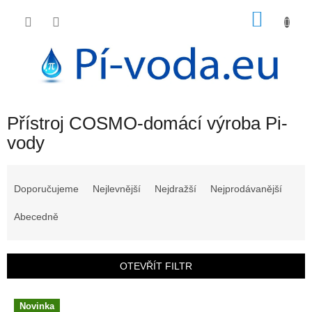
Přejít
NÁKU
na
obsah
KOŠÍK
Přístroj COSMO-domácí výroba Pi-
vody
Ř
a
Doporučujeme
Nejlevnější
Nejdražší
Nejprodávanější
z
e
Abecedně
n
í
p
OTEVŘÍT FILTR
r
o
V
Novinka
d