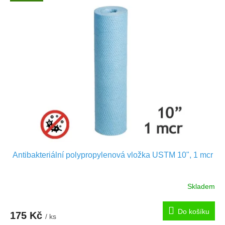
ý
u
p
k
i
t
s
ů
p
r
o
d
u
k
t
ů
Antibakteriální polypropylenová vložka USTM 10", 1 mcr
Skladem
Do košíku
175 Kč
/ ks