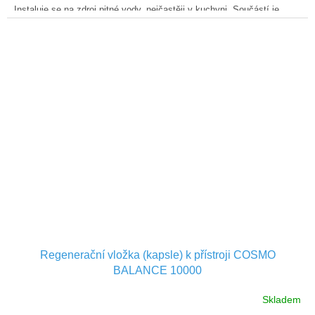
Instaluje se na zdroj pitné vody, nejčastěji v kuchyni. Součástí je
sestava dvou předfiltrů (mechanický a filtr s aktivním uhlím).
Regenerační vložka (kapsle) k přístroji COSMO
BALANCE 10000
Skladem