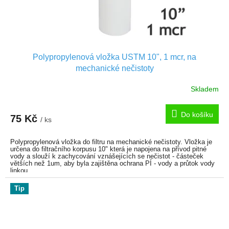
Polypropylenová vložka USTM 10", 1 mcr, na
mechanické nečistoty
Skladem
Do košíku
75 Kč
/ ks
Polypropylenová vložka do filtru na mechanické nečistoty. Vložka je
určena do filtračního korpusu 10" která je napojena na přívod pitné
vody a slouží k zachycování vznášejících se nečistot - částeček
větších než 1um, aby byla zajištěna ochrana PÍ - vody a průtok vody
linkou.
Tip