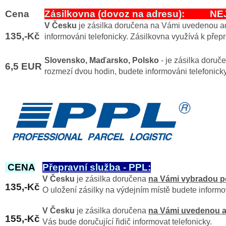
Cena
Zásilkovna (dovoz na adresu): N
V Česku
je zásilka doručena na Vámi uvedenou ad
135,-Kč
informováni telefonicky. Zásilkovna využívá k pře
Slovensko, Maďarsko, Polsko
- je zásilka doruč
6,5 EUR
rozmezí dvou hodin, budete informováni telefonick
CENA
Přepravní služba - PPL:
V Česku
je zásilka doručena
na Vámi vybradou 
135,-Kč
O uložení zásilky na výdejním místě budete inform
V Česku
je zásilka doručena
na Vámi uvedenou a
155,-Kč
Vás bude doručující řidič informovat telefonicky.