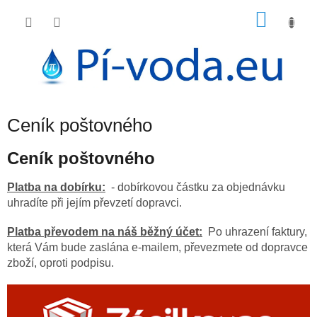
Přejít
NÁKU
na
obsah
KOŠÍK
Ceník poštovného
Ceník poštovného
Platba na dobírku:
- dobírkovou částku za objednávku
uhradíte při jejím převzetí dopravci.
Platba převodem na náš běžný účet:
Po uhrazení faktury,
která Vám bude zaslána e-mailem, převezmete od dopravce
zboží, oproti podpisu.