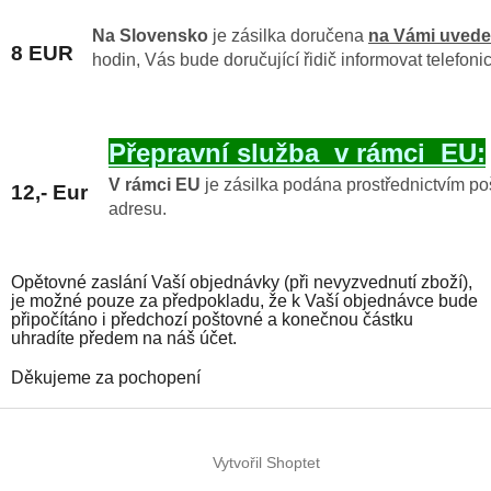
Na Slovensko
je zásilka doručena
na Vámi uvede
8 EUR
hodin, Vás bude doručující řidič informovat telefonic
Přepravní služba v rámci EU:
V rámci EU
je zásilka podána prostřednictvím p
12,- Eur
adresu.
Opětovné zaslání Vaší objednávky (při nevyzvednutí zboží),
je možné pouze za předpokladu, že k Vaší objednávce bude
připočítáno i předchozí poštovné a konečnou částku
uhradíte předem na náš účet.
Děkujeme za pochopení
Z
á
Vytvořil Shoptet
p