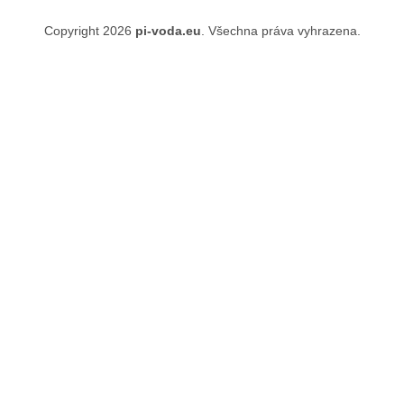
a
t
Copyright 2026
pi-voda.eu
. Všechna práva vyhrazena.
í