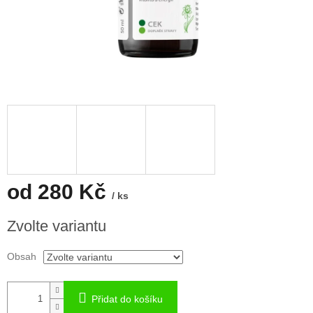
od
280 Kč
/ ks
Měrná
Zvolte variantu
cena:
Obsah
Přidat do košíku