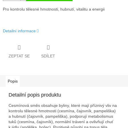
Pro kontrolu tělesné hmotnosti, hubnutí, vitalitu a energii
Detailní informace
ZEPTAT SE
SDÍLET
Popis
Detailní popis produktu
Cesmínová směs obsahuje byliny, které mají příznivý vliv na
kontrolu tělesné hmotnosti (cesmína, čajovník, pampeliška)
a hubnutí (čajovník, pampeliška), podporují metabolismus
tuků (cesmína, čajovník), normální trávení a ovlivňují chuť
k jídlu (andělika, hořec). Pozitivně působí na tonus těla