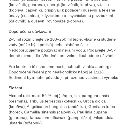
(kotvičník, guarana), energii (kotvičník, kopřiva), vitalitu
(kopřiva, čajovník), přispívají k potlačení duševní a tělesné
únavy (cesmína), k fyzickému a psychickému povzbuzení
(čajovník) a duševní rovnováze (kopřiva).
Doporučené dávkování
2–5 ml rozmíchejte ve 100–250 ml teplé, vlažné či studené
vody (může být i perlivá) nebo slabého čaje.
Nedoporučujeme používat minerální vodu. Podávejte 3–5×
denně mimo jídlo. Vhodné i pro velmi dlouhodobé užívání.
Pro kontrolu tělesné hmotnosti, hubnutí, vitalitu a energii.
Doporučené ředění pro nealkoholický nápoj je 1:118.
Sediment bylinného původu je přirozenou vlastností výrobku.
Složení
Alcohol (alc. max. 59 % obj.), Aqua, Ilex paraguariensis
(cesmína), Tribulus terrestris (kotvičník), Urtica dioica
(kopřiva), Angelica archangelica (andělika), Gentiana lutea
(hořec), Camellia sinensis (čajovník), Paullinia cupana
(guarana), Taraxacum officinale (pampeliška), Filipendula
ulmaria (tužebník).