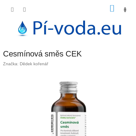
Přejít
NÁKU
na
obsah
KOŠÍK
Cesmínová směs CEK
Značka:
Dědek kořenář