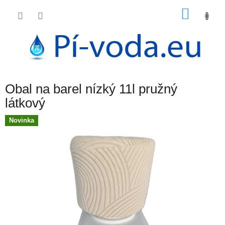
Přejít
NÁKU
na
obsah
KOŠÍK
Obal na barel nízký 11l pružný
látkový
Novinka