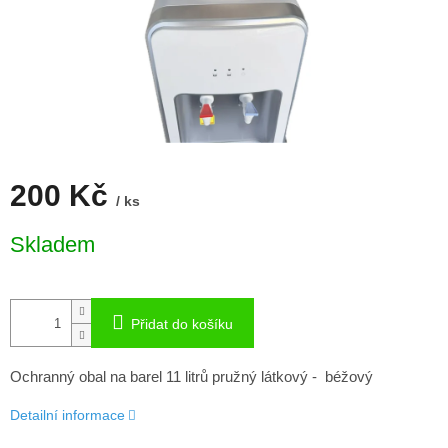
200 Kč
/ ks
Měrná
Skladem
cena:
Přidat do košíku
Ochranný obal na barel 11 litrů pružný látkový - béžový
Detailní informace