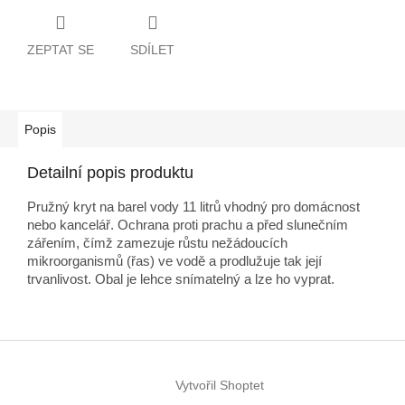
ZEPTAT SE
SDÍLET
Popis
Detailní popis produktu
Pružný kryt na barel vody 11 litrů vhodný pro domácnost
nebo kancelář. Ochrana proti prachu a před slunečním
zářením, čímž zamezuje růstu nežádoucích
mikroorganismů (řas) ve vodě a prodlužuje tak její
trvanlivost.
Obal je lehce snímatelný a lze ho vyprat.
Z
á
Vytvořil Shoptet
p