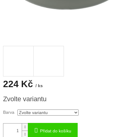
224 Kč
/ ks
Měrná
Zvolte variantu
cena:
Barva
Přidat do košíku