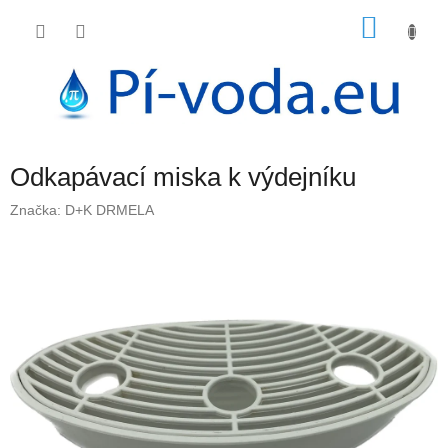
Přejít
NÁKU
na
obsah
KOŠÍK
Odkapávací miska k výdejníku
Značka:
D+K DRMELA