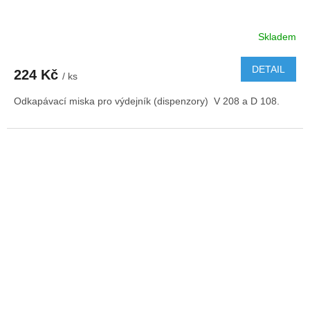
Skladem
DETAIL
224 Kč
/ ks
Odkapávací miska pro výdejník (dispenzory) V 208 a D 108.