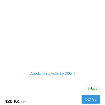
Cena je včetně recyklačního poplatku elektro.
Zásobník na kelímky 200ml
Skladem
DETAIL
420 Kč
/ ks