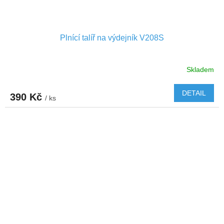
Plnící talíř na výdejník V208S
Skladem
DETAIL
390 Kč
/ ks