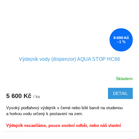
5 690 Kč
–1 %
Výdejník vody (dispenzor) AQUA STOP HC66
Skladem
DETAIL
5 600 Kč
/ ks
Vysoký podlahový výdejník v černé nebo bílé barvě na studenou
a horkou vodu určený k postavení na zem.
Výdejník nezasíláme, pouze osobní odběr, nebo náš vlastní
závoz do 40 km od provozovny v Olomouci.