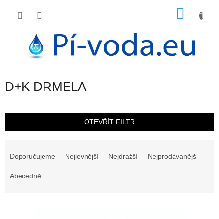
Přejít
NÁKU
na
obsah
KOŠÍK
D+K DRMELA
OTEVŘÍT FILTR
Ř
a
Doporučujeme
Nejlevnější
Nejdražší
Nejprodávanější
z
e
Abecedně
n
í
V
p
ý