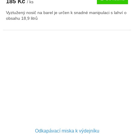
185 Kč
/ ks
Vyztužený nosič na barel je určen k snadné manipulaci s lahví o
obsahu 18,9 litrů
Odkapávací miska k výdejníku